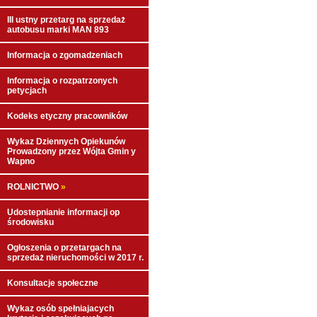
III ustny przetarg na sprzedaż
autobusu marki MAN 893
Informacja o zgomadzeniach
Informacja o rozpatrzonych
petycjach
Kodeks etyczny pracowników
Wykaz Dziennych Opiekunów
Prowadzony przez Wójta Gmin y
Wapno
ROLNICTWO
»
Udostepnianie informacji op
środowisku
Ogłoszenia o przetargach na
sprzedaż nieruchomości w 2017 r.
Konsultacje społeczne
Wykaz osób spełniajacych