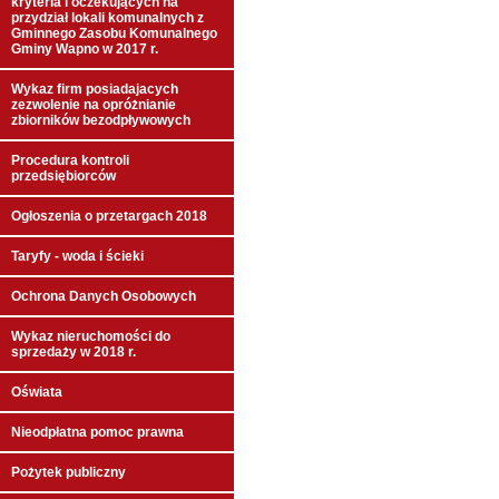
kryteria i oczekujących na
przydział lokali komunalnych z
Gminnego Zasobu Komunalnego
Gminy Wapno w 2017 r.
Wykaz firm posiadajacych
zezwolenie na opróżnianie
zbiorników bezodpływowych
Procedura kontroli
przedsiębiorców
Ogłoszenia o przetargach 2018
Taryfy - woda i ścieki
Ochrona Danych Osobowych
Wykaz nieruchomości do
sprzedaży w 2018 r.
Oświata
Nieodpłatna pomoc prawna
Pożytek publiczny