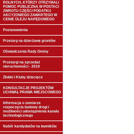
ROLNYCH, KTÓRZY OTRZYMALI
POMOC PUBLICZNĄ W POSTACI
ZWROTU CZĘŚCI PODATKU
AKCYZOWEGO ZAWARTEGO W
CENIE OLEJU NAPĘDOWEGO
Postanowienia
Przetarg na dzierżawę gruntów
Oświadczenia Rady Gminy
Przetargi na sprzedaż
nieruchomości - 2019
Żłobki i Kluby dziecięce
KONSULTACJE PROJEKTÓW
UCHWAŁ PRAWA MIEJSCOWEGO
Informacja o zamiarze
rozpoczęcia budowy drogi i
możliwości udostępnienia kanału
technologicznego
Nabór kandydatów na ławników