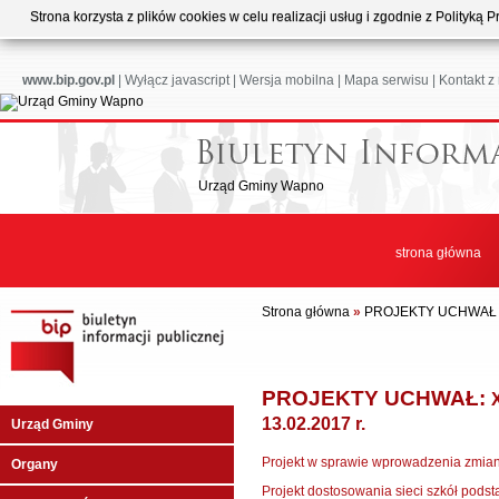
Strona korzysta z plików cookies w celu realizacji usług i zgodnie z Polityk
www.bip.gov.pl
|
Wyłącz javascript
|
Wersja mobilna
|
Mapa serwisu
|
Kontakt z
Urząd Gminy Wapno
strona główna
Strona główna
»
PROJEKTY UCHWA
PROJEKTY UCHWAŁ:
13.02.2017 r.
Urząd Gminy
Projekt w sprawie wprowadzenia zmian
Organy
Projekt dostosowania sieci szkół pod