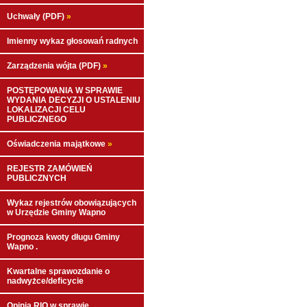
Uchwały (PDF)
»
Imienny wykaz głosowań radnych
Zarządzenia wójta (PDF)
»
POSTĘPOWANIA W SPRAWIE
WYDANIA DECYZJI O USTALENIU
LOKALIZACJI CELU
PUBLICZNEGO
Oświadczenia majątkowe
»
REJESTR ZAMÓWIEŃ
PUBLICZNYCH
Wykaz rejestrów obowiązujących
w Urzędzie Gminy Wapno
Prognoza kwoty długu Gminy
Wapno .
Kwartalne sprawozdanie o
nadwyżce/deficycie
Opinia RIO w sprawie