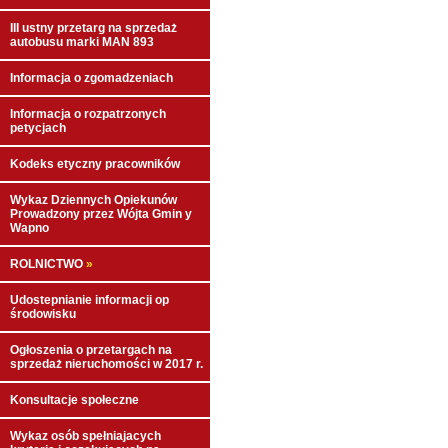
III ustny przetarg na sprzedaż
autobusu marki MAN 893
Informacja o zgomadzeniach
Informacja o rozpatrzonych
petycjach
Kodeks etyczny pracowników
Wykaz Dziennych Opiekunów
Prowadzony przez Wójta Gmin y
Wapno
ROLNICTWO
»
Udostepnianie informacji op
środowisku
Ogłoszenia o przetargach na
sprzedaż nieruchomości w 2017 r.
Konsultacje społeczne
Wykaz osób spełniajacych