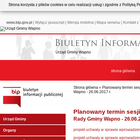
Strona korzysta z plików cookies w celu realizacji usług i zgodnie z Polityk
www.bip.gov.pl
|
Wyłącz javascript
|
Wersja mobilna
|
Mapa serwisu
|
Kontakt z
Urząd Gminy Wapno
strona główna
Strona główna
»
Planowany termin sesj
Wapno - 26.06.2017 r.
Planowany termin sesji
Rady Gminy Wapno - 26.06.2
Urząd Gminy
projekt uchwały w sprawie wprowadzen
Organy
projekt uchwały w sprawie wprowadzen