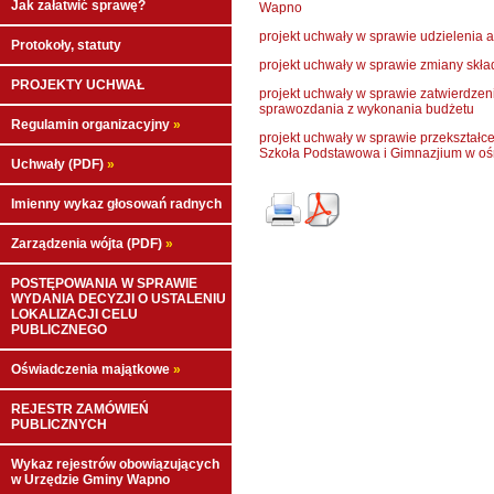
Jak załatwić sprawę?
Wapno
projekt uchwały w sprawie udzielenia 
Protokoły, statuty
projekt uchwały w sprawie zmiany skł
PROJEKTY UCHWAŁ
projekt uchwały w sprawie zatwierdz
sprawozdania z wykonania budżetu
Regulamin organizacyjny
»
projekt uchwały w sprawie przekształc
Szkoła Podstawowa i Gimnazjium w oś
Uchwały (PDF)
»
Imienny wykaz głosowań radnych
Zarządzenia wójta (PDF)
»
POSTĘPOWANIA W SPRAWIE
WYDANIA DECYZJI O USTALENIU
LOKALIZACJI CELU
PUBLICZNEGO
Oświadczenia majątkowe
»
REJESTR ZAMÓWIEŃ
PUBLICZNYCH
Wykaz rejestrów obowiązujących
w Urzędzie Gminy Wapno