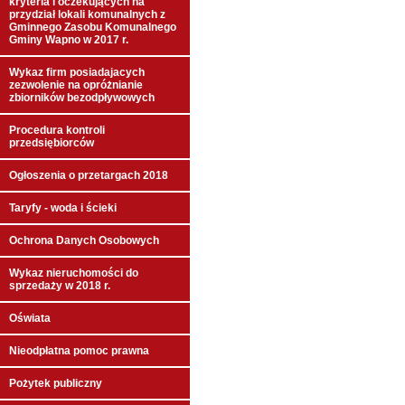
kryteria i oczekujących na
przydział lokali komunalnych z
Gminnego Zasobu Komunalnego
Gminy Wapno w 2017 r.
Wykaz firm posiadajacych
zezwolenie na opróżnianie
zbiorników bezodpływowych
Procedura kontroli
przedsiębiorców
Ogłoszenia o przetargach 2018
Taryfy - woda i ścieki
Ochrona Danych Osobowych
Wykaz nieruchomości do
sprzedaży w 2018 r.
Oświata
Nieodpłatna pomoc prawna
Pożytek publiczny