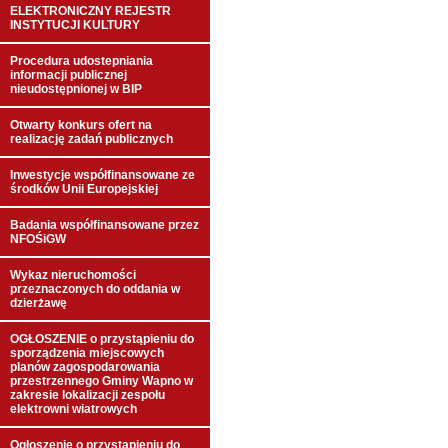
ELEKTRONICZNY REJESTR
INSTYTUCJI KULTURY
Procedura udostepniania
informacji publicznej
nieudostępnionej w BIP
Otwarty konkurs ofert na
realizację zadań publicznych
Inwestycje współfinansowane ze
środków Unii Europejskiej
Badania współfinansowane przez
NFOŚiGW
Wykaz nieruchomości
przeznaczonych do oddania w
dzierżawę
OGŁOSZENIE o przystąpieniu do
sporządzenia miejscowych
planów zagospodarowania
przestrzennego Gminy Wapno w
zakresie lokalizacji zespołu
elektrowni wiatrowych
Ogłoszenie o przystąpieniu do