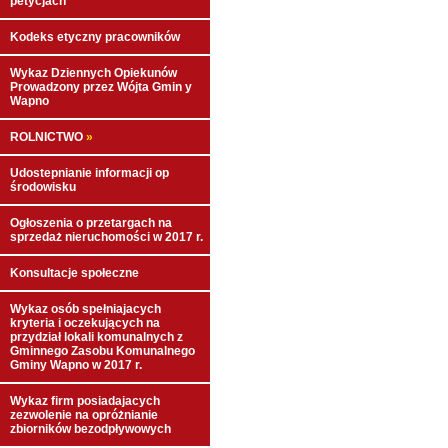
petycjach
Kodeks etyczny pracowników
Wykaz Dziennych Opiekunów
Prowadzony przez Wójta Gmin y
Wapno
ROLNICTWO
»
Udostepnianie informacji op
środowisku
Ogłoszenia o przetargach na
sprzedaż nieruchomości w 2017 r.
Konsultacje społeczne
Wykaz osób spełniajacych
kryteria i oczekujących na
przydział lokali komunalnych z
Gminnego Zasobu Komunalnego
Gminy Wapno w 2017 r.
Wykaz firm posiadajacych
zezwolenie na opróżnianie
zbiorników bezodpływowych