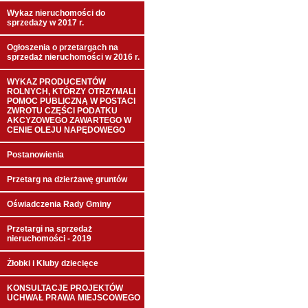
Wykaz nieruchomości do
sprzedaży w 2017 r.
Ogłoszenia o przetargach na
sprzedaż nieruchomości w 2016 r.
WYKAZ PRODUCENTÓW
ROLNYCH, KTÓRZY OTRZYMALI
POMOC PUBLICZNĄ W POSTACI
ZWROTU CZĘŚCI PODATKU
AKCYZOWEGO ZAWARTEGO W
CENIE OLEJU NAPĘDOWEGO
Postanowienia
Przetarg na dzierżawę gruntów
Oświadczenia Rady Gminy
Przetargi na sprzedaż
nieruchomości - 2019
Żłobki i Kluby dziecięce
KONSULTACJE PROJEKTÓW
UCHWAŁ PRAWA MIEJSCOWEGO