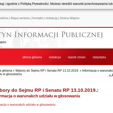
usług i zgodnie z Polityką Prywatności. Możesz określić warunki przechowywania lu
obilna
|
Mapa serwisu
|
Kontakt z redakcją
|
Gmina Wapno
apno
strona główna
redakcja
rejestr zmian
statystyka
a główna
»
Wybory do Sejmu RP i Senatu RP 13.10.2019.
»
Informacja o warunak
łu w głosowaniu
A
ory do Sejmu RP i Senatu RP 13.10.2019.:
ormacja o warunakch udziału w głosowaniu
macja o warunakch udziału w głosowaniu