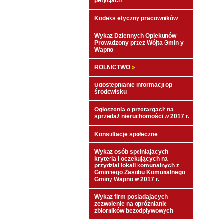
petycjach
Kodeks etyczny pracowników
Wykaz Dziennych Opiekunów
Prowadzony przez Wójta Gmin y
Wapno
ROLNICTWO
»
Udostepnianie informacji op
środowisku
Ogłoszenia o przetargach na
sprzedaż nieruchomości w 2017 r.
Konsultacje społeczne
Wykaz osób spełniajacych
kryteria i oczekujących na
przydział lokali komunalnych z
Gminnego Zasobu Komunalnego
Gminy Wapno w 2017 r.
Wykaz firm posiadajacych
zezwolenie na opróżnianie
zbiorników bezodpływowych