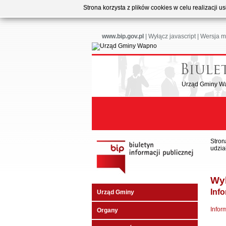
Strona korzysta z plików cookies w celu realizacji 
www.bip.gov.pl
|
Wyłącz javascript
|
Wersja m
Urząd Gminy W
Stron
udzia
Wyb
Inf
Urząd Gminy
Infor
Organy