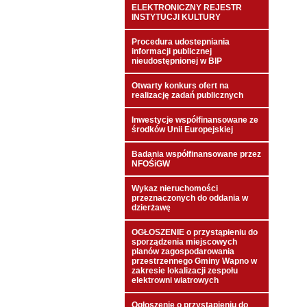
ELEKTRONICZNY REJESTR
INSTYTUCJI KULTURY
Procedura udostepniania
informacji publicznej
nieudostępnionej w BIP
Otwarty konkurs ofert na
realizację zadań publicznych
Inwestycje współfinansowane ze
środków Unii Europejskiej
Badania współfinansowane przez
NFOŚiGW
Wykaz nieruchomości
przeznaczonych do oddania w
dzierżawę
OGŁOSZENIE o przystąpieniu do
sporządzenia miejscowych
planów zagospodarowania
przestrzennego Gminy Wapno w
zakresie lokalizacji zespołu
elektrowni wiatrowych
Ogłoszenie o przystąpieniu do