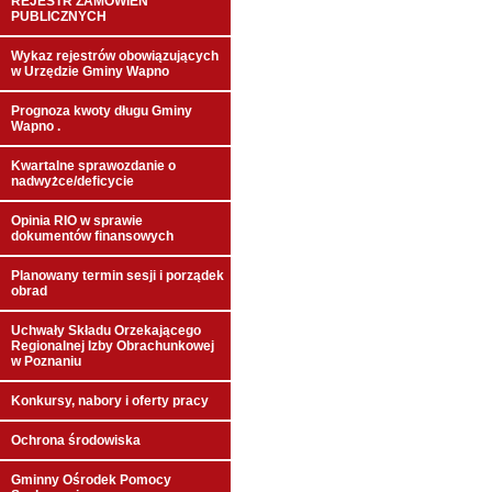
REJESTR ZAMÓWIEŃ
PUBLICZNYCH
Wykaz rejestrów obowiązujących
w Urzędzie Gminy Wapno
Prognoza kwoty długu Gminy
Wapno .
Kwartalne sprawozdanie o
nadwyżce/deficycie
Opinia RIO w sprawie
dokumentów finansowych
Planowany termin sesji i porządek
obrad
Uchwały Składu Orzekającego
Regionalnej Izby Obrachunkowej
w Poznaniu
Konkursy, nabory i oferty pracy
Ochrona środowiska
Gminny Ośrodek Pomocy