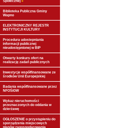
Społecznej
»
Biblioteka Publiczna Gminy
Wapno
ELEKTRONICZNY REJESTR
INSTYTUCJI KULTURY
Procedura udostepniania
informacji publicznej
nieudostępnionej w BIP
Otwarty konkurs ofert na
realizację zadań publicznych
Inwestycje współfinansowane ze
środków Unii Europejskiej
Badania współfinansowane przez
NFOŚiGW
Wykaz nieruchomości
przeznaczonych do oddania w
dzierżawę
OGŁOSZENIE o przystąpieniu do
sporządzenia miejscowych
planów zagospodarowania