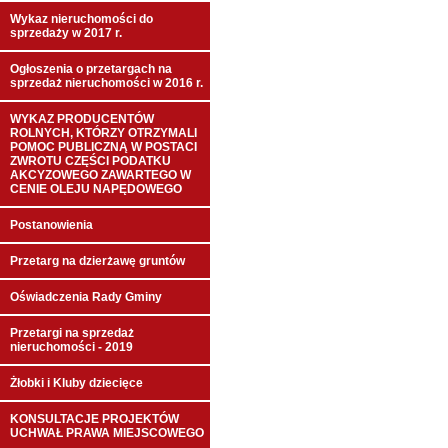
Wykaz nieruchomości do
sprzedaży w 2017 r.
Ogłoszenia o przetargach na
sprzedaż nieruchomości w 2016 r.
WYKAZ PRODUCENTÓW
ROLNYCH, KTÓRZY OTRZYMALI
POMOC PUBLICZNĄ W POSTACI
ZWROTU CZĘŚCI PODATKU
AKCYZOWEGO ZAWARTEGO W
CENIE OLEJU NAPĘDOWEGO
Postanowienia
Przetarg na dzierżawę gruntów
Oświadczenia Rady Gminy
Przetargi na sprzedaż
nieruchomości - 2019
Żłobki i Kluby dziecięce
KONSULTACJE PROJEKTÓW
UCHWAŁ PRAWA MIEJSCOWEGO