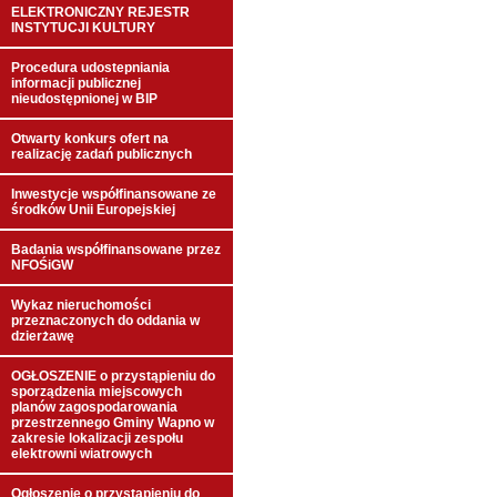
ELEKTRONICZNY REJESTR
INSTYTUCJI KULTURY
Procedura udostepniania
informacji publicznej
nieudostępnionej w BIP
Otwarty konkurs ofert na
realizację zadań publicznych
Inwestycje współfinansowane ze
środków Unii Europejskiej
Badania współfinansowane przez
NFOŚiGW
Wykaz nieruchomości
przeznaczonych do oddania w
dzierżawę
OGŁOSZENIE o przystąpieniu do
sporządzenia miejscowych
planów zagospodarowania
przestrzennego Gminy Wapno w
zakresie lokalizacji zespołu
elektrowni wiatrowych
Ogłoszenie o przystąpieniu do