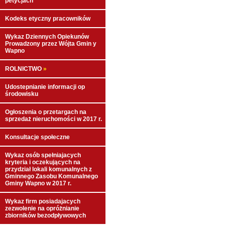
petycjach
Kodeks etyczny pracowników
Wykaz Dziennych Opiekunów
Prowadzony przez Wójta Gmin y
Wapno
ROLNICTWO
»
Udostepnianie informacji op
środowisku
Ogłoszenia o przetargach na
sprzedaż nieruchomości w 2017 r.
Konsultacje społeczne
Wykaz osób spełniajacych
kryteria i oczekujących na
przydział lokali komunalnych z
Gminnego Zasobu Komunalnego
Gminy Wapno w 2017 r.
Wykaz firm posiadajacych
zezwolenie na opróżnianie
zbiorników bezodpływowych