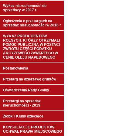
Wykaz nieruchomości do
sprzedaży w 2017 r.
Ogłoszenia o przetargach na
sprzedaż nieruchomości w 2016 r.
WYKAZ PRODUCENTÓW
ROLNYCH, KTÓRZY OTRZYMALI
POMOC PUBLICZNĄ W POSTACI
ZWROTU CZĘŚCI PODATKU
AKCYZOWEGO ZAWARTEGO W
CENIE OLEJU NAPĘDOWEGO
Postanowienia
Przetarg na dzierżawę gruntów
Oświadczenia Rady Gminy
Przetargi na sprzedaż
nieruchomości - 2019
Żłobki i Kluby dziecięce
KONSULTACJE PROJEKTÓW
UCHWAŁ PRAWA MIEJSCOWEGO