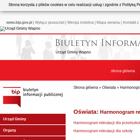
Strona korzysta z plików cookies w celu realizacji usług i zgodnie z Polityk
www.bip.gov.pl
|
Wyłącz javascript
|
Wersja mobilna
|
Mapa serwisu
|
Kontakt z
Urząd Gminy Wapno
strona główna
Strona główna
»
Oświata
»
Harmonogra
Oświata:
Harmonogram rek
Urząd Gminy
Harmonogram rekrutacji dla przedszko
Organy
Harmonogram rekrutacji dla szkoły