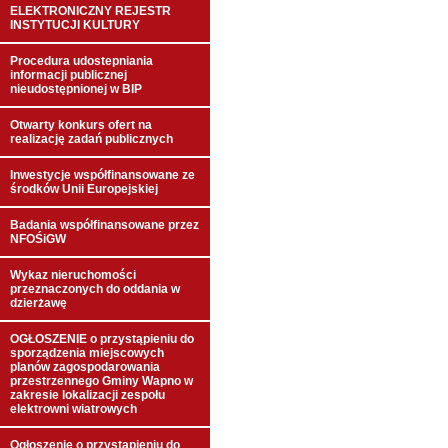
ELEKTRONICZNY REJESTR
INSTYTUCJI KULTURY
Procedura udostepniania
informacji publicznej
nieudostępnionej w BIP
Otwarty konkurs ofert na
realizację zadań publicznych
Inwestycje współfinansowane ze
środków Unii Europejskiej
Badania współfinansowane przez
NFOŚiGW
Wykaz nieruchomości
przeznaczonych do oddania w
dzierżawę
OGŁOSZENIE o przystąpieniu do
sporządzenia miejscowych
planów zagospodarowania
przestrzennego Gminy Wapno w
zakresie lokalizacji zespołu
elektrowni wiatrowych
Ogłoszenie o przystąpieniu do