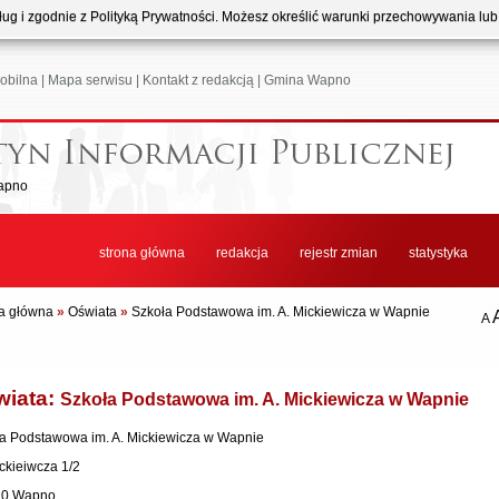
usług i zgodnie z Polityką Prywatności. Możesz określić warunki przechowywania lu
obilna
|
Mapa serwisu
|
Kontakt z redakcją
|
Gmina Wapno
apno
strona główna
redakcja
rejestr zmian
statystyka
a główna
»
Oświata
»
Szkoła Podstawowa im. A. Mickiewicza w Wapnie
A
wiata:
Szkoła Podstawowa im. A. Mickiewicza w Wapnie
a Podstawowa im. A. Mickiewicza w Wapnie
ickieiwcza 1/2
20 Wapno