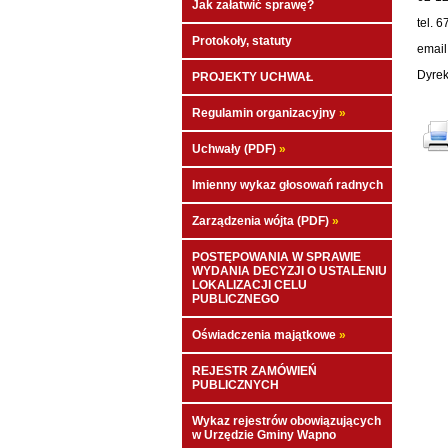
Jak załatwić sprawę?
tel. 6
Protokoły, statuty
email
Dyrek
PROJEKTY UCHWAŁ
Regulamin organizacyjny
»
Uchwały (PDF)
»
Imienny wykaz głosowań radnych
Zarządzenia wójta (PDF)
»
POSTĘPOWANIA W SPRAWIE
WYDANIA DECYZJI O USTALENIU
LOKALIZACJI CELU
PUBLICZNEGO
Oświadczenia majątkowe
»
REJESTR ZAMÓWIEŃ
PUBLICZNYCH
Wykaz rejestrów obowiązujących
w Urzędzie Gminy Wapno