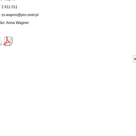
7 2 611 011
: zs.wapno@pro.onet.pl
tor: Anna Wagner
w