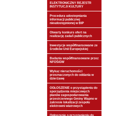
ELEKTRONICZNY REJESTR
INSTYTUCJI KULTURY
Procedura udostepniania
informacji publicznej
nieudostępnionej w BIP
Otwarty konkurs ofert na
realizację zadań publicznych
Inwestycje współfinansowane ze
środków Unii Europejskiej
Badania współfinansowane przez
NFOŚiGW
Wykaz nieruchomości
przeznaczonych do oddania w
dzierżawę
OGŁOSZENIE o przystąpieniu do
sporządzenia miejscowych
planów zagospodarowania
przestrzennego Gminy Wapno w
zakresie lokalizacji zespołu
elektrowni wiatrowych
Ogłoszenie o przystąpieniu do