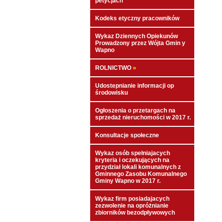
petycjach
Kodeks etyczny pracowników
Wykaz Dziennych Opiekunów
Prowadzony przez Wójta Gmin y
Wapno
ROLNICTWO
»
Udostepnianie informacji op
środowisku
Ogłoszenia o przetargach na
sprzedaż nieruchomości w 2017 r.
Konsultacje społeczne
Wykaz osób spełniajacych
kryteria i oczekujących na
przydział lokali komunalnych z
Gminnego Zasobu Komunalnego
Gminy Wapno w 2017 r.
Wykaz firm posiadajacych
zezwolenie na opróżnianie
zbiorników bezodpływowych