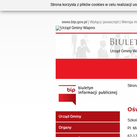
Strona korzysta z plików cookies w celu realizacji 
www.bip.gov.pl
|
Wyłącz javascript
|
Wersja m
Urząd Gminy W
Stron
Oś
Urząd Gminy
Szkoł
Organy
Pl. M
62-1