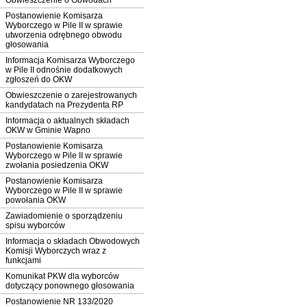
Obwieszczenie o Obwodach
Postanowienie Komisarza
Wyborczego w Pile II w sprawie
utworzenia odrębnego obwodu
głosowania
Informacja Komisarza Wyborczego
w Pile II odnośnie dodatkowych
zgłoszeń do OKW
Obwieszczenie o zarejestrowanych
kandydatach na Prezydenta RP
Informacja o aktualnych składach
OKW w Gminie Wapno
Postanowienie Komisarza
Wyborczego w Pile II w sprawie
zwołania posiedzenia OKW
Postanowienie Komisarza
Wyborczego w Pile II w sprawie
powołania OKW
Zawiadomienie o sporządzeniu
spisu wyborców
Informacja o składach Obwodowych
Komisji Wyborczych wraz z
funkcjami
Komunikat PKW dla wyborców
dotyczący ponownego głosowania
Postanowienie NR 133/2020