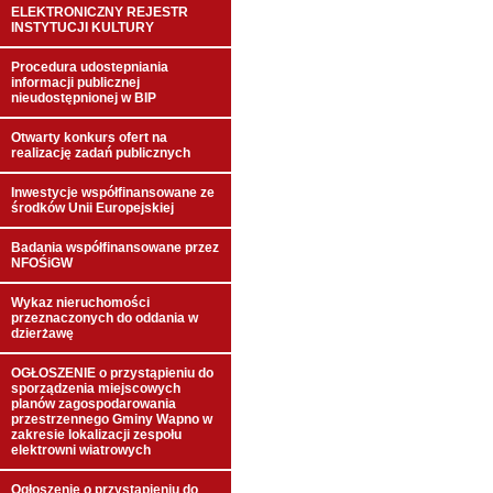
ELEKTRONICZNY REJESTR
INSTYTUCJI KULTURY
Procedura udostepniania
informacji publicznej
nieudostępnionej w BIP
Otwarty konkurs ofert na
realizację zadań publicznych
Inwestycje współfinansowane ze
środków Unii Europejskiej
Badania współfinansowane przez
NFOŚiGW
Wykaz nieruchomości
przeznaczonych do oddania w
dzierżawę
OGŁOSZENIE o przystąpieniu do
sporządzenia miejscowych
planów zagospodarowania
przestrzennego Gminy Wapno w
zakresie lokalizacji zespołu
elektrowni wiatrowych
Ogłoszenie o przystąpieniu do