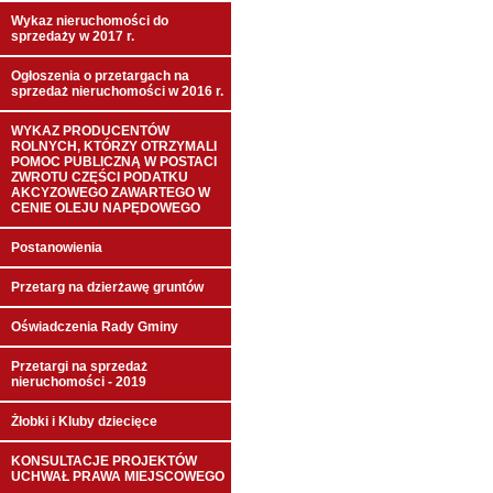
Wykaz nieruchomości do
sprzedaży w 2017 r.
Ogłoszenia o przetargach na
sprzedaż nieruchomości w 2016 r.
WYKAZ PRODUCENTÓW
ROLNYCH, KTÓRZY OTRZYMALI
POMOC PUBLICZNĄ W POSTACI
ZWROTU CZĘŚCI PODATKU
AKCYZOWEGO ZAWARTEGO W
CENIE OLEJU NAPĘDOWEGO
Postanowienia
Przetarg na dzierżawę gruntów
Oświadczenia Rady Gminy
Przetargi na sprzedaż
nieruchomości - 2019
Żłobki i Kluby dziecięce
KONSULTACJE PROJEKTÓW
UCHWAŁ PRAWA MIEJSCOWEGO