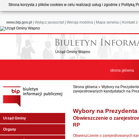
Strona korzysta z plików cookies w celu realizacji usług i zgodnie z Polityk
www.bip.gov.pl
|
Wyłącz javascript
|
Wersja mobilna
|
Mapa serwisu
|
Kontakt z
Urząd Gminy Wapno
strona główna
Strona główna
»
Wybory na Prezydenta 
zarejestrowanych kandydatach na Pre
Wybory na Prezydenta R
Obwieszczenie o zarejestr
Urząd Gminy
RP
Organy
Obwieszczenie o zarejestrowanych ka