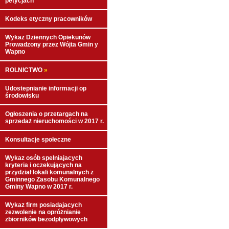
petycjach
Kodeks etyczny pracowników
Wykaz Dziennych Opiekunów
Prowadzony przez Wójta Gmin y
Wapno
ROLNICTWO
»
Udostepnianie informacji op
środowisku
Ogłoszenia o przetargach na
sprzedaż nieruchomości w 2017 r.
Konsultacje społeczne
Wykaz osób spełniajacych
kryteria i oczekujących na
przydział lokali komunalnych z
Gminnego Zasobu Komunalnego
Gminy Wapno w 2017 r.
Wykaz firm posiadajacych
zezwolenie na opróżnianie
zbiorników bezodpływowych