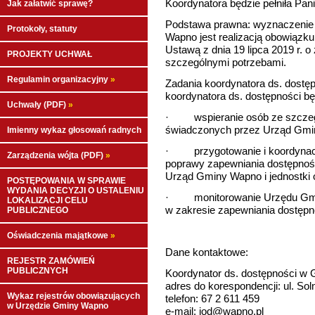
Koordynatora będzie pełniła Pa
Jak załatwić sprawę?
Podstawa prawna: wyznaczenie 
Protokoły, statuty
Wapno jest realizacją obowiązk
Ustawą z dnia 19 lipca 2019 r. 
PROJEKTY UCHWAŁ
szczególnymi potrzebami.
Regulamin organizacyjny
»
Zadania koordynatora ds. dostęp
koordynatora ds. dostępności będ
Uchwały (PDF)
»
· wspieranie osób ze szczegó
świadczonych przez Urząd Gminy
Imienny wykaz głosowań radnych
· przygotowanie i koordynacja
Zarządzenia wójta (PDF)
»
poprawy zapewniania dostępnoś
Urząd Gminy Wapno i jednostki 
POSTĘPOWANIA W SPRAWIE
WYDANIA DECYZJI O USTALENIU
· monitorowanie Urzędu Gminy
LOKALIZACJI CELU
w zakresie zapewniania dostęp
PUBLICZNEGO
Oświadczenia majątkowe
»
Dane kontaktowe:
REJESTR ZAMÓWIEŃ
PUBLICZNYCH
Koordynator ds. dostępności 
adres do korespondencji: ul. So
Wykaz rejestrów obowiązujących
telefon: 67 2 611 459
w Urzędzie Gminy Wapno
e-mail: iod@wapno.pl