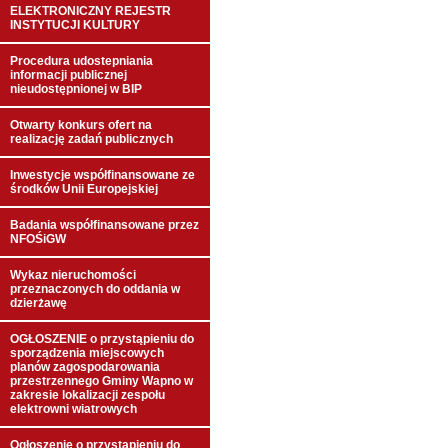
ELEKTRONICZNY REJESTR
INSTYTUCJI KULTURY
Procedura udostepniania
informacji publicznej
nieudostępnionej w BIP
Otwarty konkurs ofert na
realizację zadań publicznych
Inwestycje współfinansowane ze
środków Unii Europejskiej
Badania współfinansowane przez
NFOŚiGW
Wykaz nieruchomości
przeznaczonych do oddania w
dzierżawę
OGŁOSZENIE o przystąpieniu do
sporządzenia miejscowych
planów zagospodarowania
przestrzennego Gminy Wapno w
zakresie lokalizacji zespołu
elektrowni wiatrowych
Ogłoszenie o przystąpieniu do