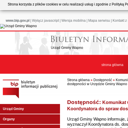
Strona korzysta z plików cookies w celu realizacji usług i zgodnie z Polityk
www.bip.gov.pl
|
Wyłącz javascript
|
Wersja mobilna
|
Mapa serwisu
|
Kontakt z
Urząd Gminy Wapno
strona główna
Strona główna
»
Dostępność
»
Komunik
dostępności w Urzędzie Gminy Wapno
Dostępność:
Komunikat 
Koordynatora do spraw dos
Urząd Gminy
Urząd Gminy Wapno informuje,
Organy
wyznaczył Koordynatora ds. do