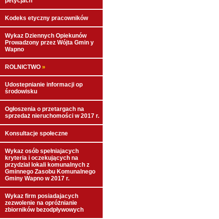
petycjach
Kodeks etyczny pracowników
Wykaz Dziennych Opiekunów
Prowadzony przez Wójta Gmin y
Wapno
ROLNICTWO
»
Udostepnianie informacji op
środowisku
Ogłoszenia o przetargach na
sprzedaż nieruchomości w 2017 r.
Konsultacje społeczne
Wykaz osób spełniajacych
kryteria i oczekujących na
przydział lokali komunalnych z
Gminnego Zasobu Komunalnego
Gminy Wapno w 2017 r.
Wykaz firm posiadajacych
zezwolenie na opróżnianie
zbiorników bezodpływowych