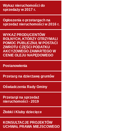
Wykaz nieruchomości do
sprzedaży w 2017 r.
Ogłoszenia o przetargach na
sprzedaż nieruchomości w 2016 r.
WYKAZ PRODUCENTÓW
ROLNYCH, KTÓRZY OTRZYMALI
POMOC PUBLICZNĄ W POSTACI
ZWROTU CZĘŚCI PODATKU
AKCYZOWEGO ZAWARTEGO W
CENIE OLEJU NAPĘDOWEGO
Postanowienia
Przetarg na dzierżawę gruntów
Oświadczenia Rady Gminy
Przetargi na sprzedaż
nieruchomości - 2019
Żłobki i Kluby dziecięce
KONSULTACJE PROJEKTÓW
UCHWAŁ PRAWA MIEJSCOWEGO