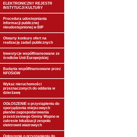
ELEKTRONICZNY REJESTR
INSTYTUCJI KULTURY
Procedura udostepniania
informacji publicznej
nieudostępnionej w BIP
Otwarty konkurs ofert na
realizację zadań publicznych
Inwestycje współfinansowane ze
środków Unii Europejskiej
Badania współfinansowane przez
NFOŚiGW
Wykaz nieruchomości
przeznaczonych do oddania w
dzierżawę
OGŁOSZENIE o przystąpieniu do
sporządzenia miejscowych
planów zagospodarowania
przestrzennego Gminy Wapno w
zakresie lokalizacji zespołu
elektrowni wiatrowych
Ogłoszenie o przystąpieniu do