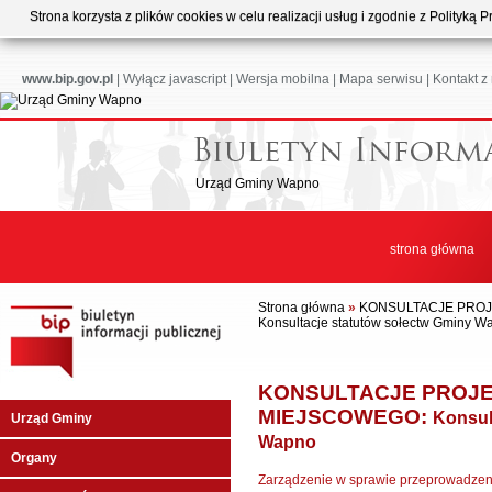
Strona korzysta z plików cookies w celu realizacji usług i zgodnie z Polityk
www.bip.gov.pl
|
Wyłącz javascript
|
Wersja mobilna
|
Mapa serwisu
|
Kontakt z
Urząd Gminy Wapno
strona główna
Strona główna
»
KONSULTACJE PRO
Konsultacje statutów sołectw Gminy W
KONSULTACJE PROJ
MIEJSCOWEGO:
Konsul
Urząd Gminy
Wapno
Organy
Zarządzenie w sprawie przeprowadzeni