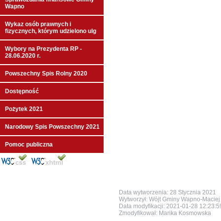
Wapno
Wykaz osób prawnych i
fizycznych, którym udzielono ulg
Wybory na Prezydenta RP -
28.06.2020 r.
Powszechny Spis Rolny 2020
Dostępność
Pożytek 2021
Narodowy Spis Powszechny 2021
Pomoc publiczna
Data wytworzenia: 28 Stycznia 2021
Wytworzył: Wójt Gminy Wapno-Maciej 
Data modyfikacji:
2021-01-28 12:23:
Zmodyfikował: Marika Kosmowska