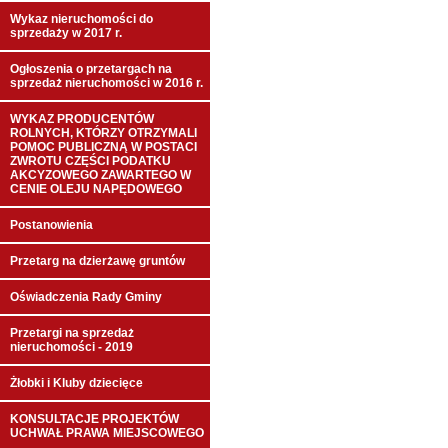
Wykaz nieruchomości do
sprzedaży w 2017 r.
Ogłoszenia o przetargach na
sprzedaż nieruchomości w 2016 r.
WYKAZ PRODUCENTÓW
ROLNYCH, KTÓRZY OTRZYMALI
POMOC PUBLICZNĄ W POSTACI
ZWROTU CZĘŚCI PODATKU
AKCYZOWEGO ZAWARTEGO W
CENIE OLEJU NAPĘDOWEGO
Postanowienia
Przetarg na dzierżawę gruntów
Oświadczenia Rady Gminy
Przetargi na sprzedaż
nieruchomości - 2019
Żłobki i Kluby dziecięce
KONSULTACJE PROJEKTÓW
UCHWAŁ PRAWA MIEJSCOWEGO