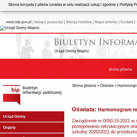
Strona korzysta z plików cookies w celu realizacji usług i zgodnie z Polityk
www.bip.gov.pl
|
Wyłącz javascript
|
Wersja mobilna
|
Mapa serwisu
|
Kontakt z
Urząd Gminy Wapno
strona główna
Strona główna
»
Oświata
»
Harmonogra
Oświata:
Harmonogram rek
Urząd Gminy
Zarządzenie nr 0050.15.2021 w
postępowaniu rekrutacyjnym ora
Organy
szkolny 2020/2021 do przedszkol