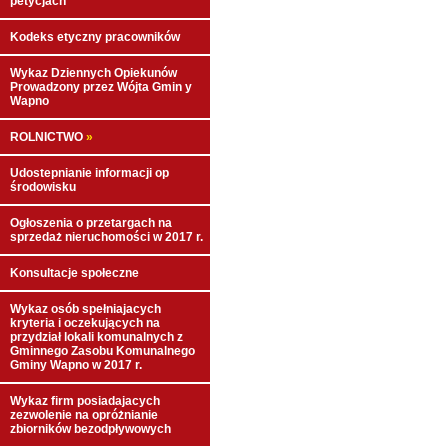
petycjach
Kodeks etyczny pracowników
Wykaz Dziennych Opiekunów
Prowadzony przez Wójta Gmin y
Wapno
ROLNICTWO
»
Udostepnianie informacji op
środowisku
Ogłoszenia o przetargach na
sprzedaż nieruchomości w 2017 r.
Konsultacje społeczne
Wykaz osób spełniajacych
kryteria i oczekujących na
przydział lokali komunalnych z
Gminnego Zasobu Komunalnego
Gminy Wapno w 2017 r.
Wykaz firm posiadajacych
zezwolenie na opróżnianie
zbiorników bezodpływowych