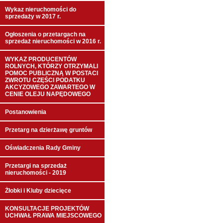
Wykaz nieruchomości do
sprzedaży w 2017 r.
Ogłoszenia o przetargach na
sprzedaż nieruchomości w 2016 r.
WYKAZ PRODUCENTÓW
ROLNYCH, KTÓRZY OTRZYMALI
POMOC PUBLICZNĄ W POSTACI
ZWROTU CZĘŚCI PODATKU
AKCYZOWEGO ZAWARTEGO W
CENIE OLEJU NAPĘDOWEGO
Postanowienia
Przetarg na dzierżawę gruntów
Oświadczenia Rady Gminy
Przetargi na sprzedaż
nieruchomości - 2019
Żłobki i Kluby dziecięce
KONSULTACJE PROJEKTÓW
UCHWAŁ PRAWA MIEJSCOWEGO