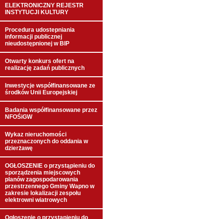
ELEKTRONICZNY REJESTR
INSTYTUCJI KULTURY
Procedura udostepniania
informacji publicznej
nieudostępnionej w BIP
Otwarty konkurs ofert na
realizację zadań publicznych
Inwestycje współfinansowane ze
środków Unii Europejskiej
Badania współfinansowane przez
NFOŚiGW
Wykaz nieruchomości
przeznaczonych do oddania w
dzierżawę
OGŁOSZENIE o przystąpieniu do
sporządzenia miejscowych
planów zagospodarowania
przestrzennego Gminy Wapno w
zakresie lokalizacji zespołu
elektrowni wiatrowych
Ogłoszenie o przystąpieniu do