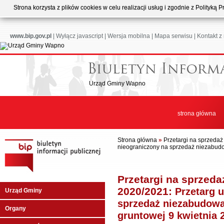
Strona korzysta z plików cookies w celu realizacji usług i zgodnie z Polityk
www.bip.gov.pl
|
Wyłącz javascript
|
Wersja mobilna
|
Mapa serwisu
|
Kontakt z
Urząd Gminy Wapno
strona główna
Strona główna
»
Przetargi na sprzeda
nieograniczony na sprzedaż niezabudo
Przetargi na sprzed
2020/2021:
Przetarg 
Urząd Gminy
sprzedaż niezabudowa
Organy
gruntowej 9 kwietnia 2