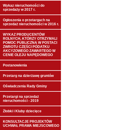
Wykaz nieruchomości do
sprzedaży w 2017 r.
Ogłoszenia o przetargach na
sprzedaż nieruchomości w 2016 r.
WYKAZ PRODUCENTÓW
ROLNYCH, KTÓRZY OTRZYMALI
POMOC PUBLICZNĄ W POSTACI
ZWROTU CZĘŚCI PODATKU
AKCYZOWEGO ZAWARTEGO W
CENIE OLEJU NAPĘDOWEGO
Postanowienia
Przetarg na dzierżawę gruntów
Oświadczenia Rady Gminy
Przetargi na sprzedaż
nieruchomości - 2019
Żłobki i Kluby dziecięce
KONSULTACJE PROJEKTÓW
UCHWAŁ PRAWA MIEJSCOWEGO