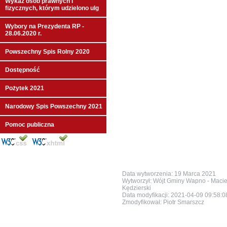
Wykaz osób prawnych i
fizycznych, którym udzielono ulg
Wybory na Prezydenta RP -
28.06.2020 r.
Powszechny Spis Rolny 2020
Dostępność
Pożytek 2021
Narodowy Spis Powszechny 2021
Pomoc publiczna
Data wytworzenia: 19 Marca 2021
Wytworzył: Wójt Gminy Wapno - Macie
Kędzierski
Data modyfikacji:
2021-04-09 09:58:
Zmodyfikował: Piotr Smarszcz