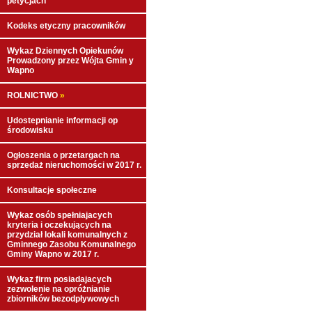
petycjach
Kodeks etyczny pracowników
Wykaz Dziennych Opiekunów
Prowadzony przez Wójta Gmin y
Wapno
ROLNICTWO
»
Udostepnianie informacji op
środowisku
Ogłoszenia o przetargach na
sprzedaż nieruchomości w 2017 r.
Konsultacje społeczne
Wykaz osób spełniajacych
kryteria i oczekujących na
przydział lokali komunalnych z
Gminnego Zasobu Komunalnego
Gminy Wapno w 2017 r.
Wykaz firm posiadajacych
zezwolenie na opróżnianie
zbiorników bezodpływowych