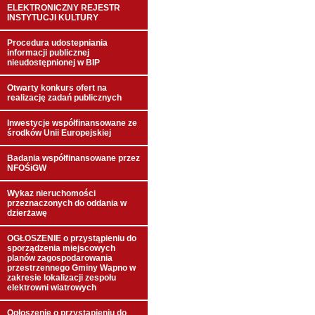
ELEKTRONICZNY REJESTR
INSTYTUCJI KULTURY
Procedura udostepniania
informacji publicznej
nieudostępnionej w BIP
Otwarty konkurs ofert na
realizację zadań publicznych
Inwestycje współfinansowane ze
środków Unii Europejskiej
Badania współfinansowane przez
NFOŚiGW
Wykaz nieruchomości
przeznaczonych do oddania w
dzierżawę
OGŁOSZENIE o przystąpieniu do
sporządzenia miejscowych
planów zagospodarowania
przestrzennego Gminy Wapno w
zakresie lokalizacji zespołu
elektrowni wiatrowych
Ogłoszenie o przystąpieniu do