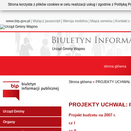
Strona korzysta z plików cookies w celu realizacji usług i zgodnie z Polityk
www.bip.gov.pl
|
Wyłącz javascript
|
Wersja mobilna
|
Mapa serwisu
|
Kontakt z
Urząd Gminy Wapno
strona główna
Strona główna
»
PROJEKTY UCHWA
PROJEKTY UCHWAŁ:
Urząd Gminy
Projekt budżetu na 2007 r.
Organy
cz I
cz II