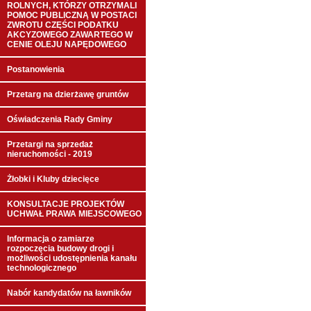
ROLNYCH, KTÓRZY OTRZYMALI
POMOC PUBLICZNĄ W POSTACI
ZWROTU CZĘŚCI PODATKU
AKCYZOWEGO ZAWARTEGO W
CENIE OLEJU NAPĘDOWEGO
Postanowienia
Przetarg na dzierżawę gruntów
Oświadczenia Rady Gminy
Przetargi na sprzedaż
nieruchomości - 2019
Żłobki i Kluby dziecięce
KONSULTACJE PROJEKTÓW
UCHWAŁ PRAWA MIEJSCOWEGO
Informacja o zamiarze
rozpoczęcia budowy drogi i
możliwości udostępnienia kanału
technologicznego
Nabór kandydatów na ławników