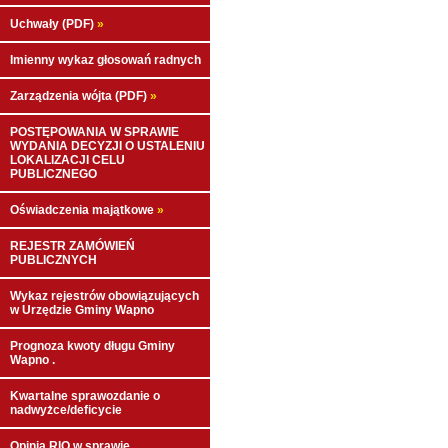
Uchwały (PDF)
»
Imienny wykaz głosowań radnych
Zarządzenia wójta (PDF)
»
POSTĘPOWANIA W SPRAWIE
WYDANIA DECYZJI O USTALENIU
LOKALIZACJI CELU
PUBLICZNEGO
Oświadczenia majątkowe
»
REJESTR ZAMÓWIEŃ
PUBLICZNYCH
Wykaz rejestrów obowiązujących
w Urzędzie Gminy Wapno
Prognoza kwoty długu Gminy
Wapno .
Kwartalne sprawozdanie o
nadwyżce/deficycie
Opinia RIO w sprawie