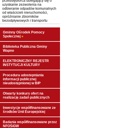
przedsiębiorca ubiegający się o
uzyskanie zezwolenia na
odbieranie odpadów komunalnych
od właścicieli nieruchomości,
opróźnianie zbiorników
bezodpływowych i transportu
Gminny Ośrodek Pomocy
Społecznej
»
Biblioteka Publiczna Gminy
Wapno
ELEKTRONICZNY REJESTR
INSTYTUCJI KULTURY
Procedura udostepniania
informacji publicznej
nieudostępnionej w BIP
Otwarty konkurs ofert na
realizację zadań publicznych
Inwestycje współfinansowane ze
środków Unii Europejskiej
Badania współfinansowane przez
NFOŚiGW