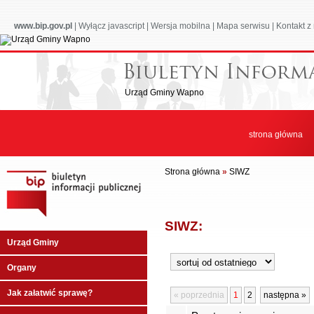
www.bip.gov.pl
|
Wyłącz javascript
|
Wersja mobilna
|
Mapa serwisu
|
Kontakt z
Urząd Gminy Wapno
strona główna
Strona główna
»
SIWZ
SIWZ:
Urząd Gminy
Organy
Jak załatwić sprawę?
« poprzednia
1
2
następna »