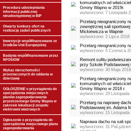
komunalnych od właściciel
Gminy Wapno w 2019r.
Procedura udostepniania
informacji publicznej
wytworzono: 7 Listopada 2
nieudostępnionej w BIP
Przetarg nieograniczony n
zewnętrznej sali sportowe
Otwarty konkurs ofert na
realizację zadań publicznych
Mickiewicza w Wapnie
wytworzono: 2 Lipca 2018 
Inwestycje współfinansowane ze
środków Unii Europejskiej
Przetarg nieograniczony n
wytworzono: 5 Czerwca 20
Badania współfinansowane przez
Remont sufitu podwieszane
NFOŚiGW
przy Szkole Podstawowej 
wytworzono: 30 Maja 2018
Wykaz nieruchomości
przeznaczonych do oddania w
Przetarg nieograniczony n
dzierżawę
komunalnych od właściciel
Gminy Wapno w 2018 r.
OGŁOSZENIE o przystąpieniu do
sporządzenia miejscowych
wytworzono: 29 Listopada
planów zagospodarowania
przestrzennego Gminy Wapno w
Przetarg na naprawę dachu
zakresie lokalizacji zespołu
Podstawowej im. Adama M
elektrowni wiatrowych
wytworzono: 15 Listopada 
Ogłoszenie o przystąpieniu do
Naprawa dachu na sali sp
sporządzenia miejscowego planu
wytworzono: 31 PaĹşdzier
zagospodarowania