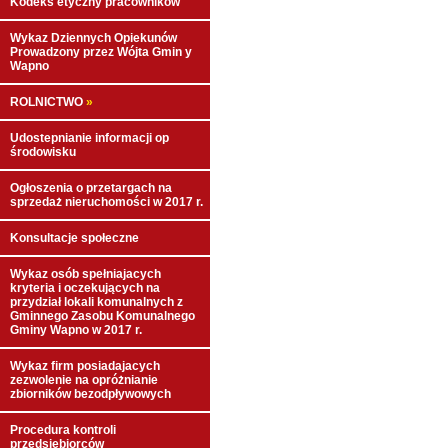
Kodeks etyczny pracowników
Wykaz Dziennych Opiekunów
Prowadzony przez Wójta Gmin y
Wapno
ROLNICTWO
»
Udostepnianie informacji op
środowisku
Ogłoszenia o przetargach na
sprzedaż nieruchomości w 2017 r.
Konsultacje społeczne
Wykaz osób spełniajacych
kryteria i oczekujących na
przydział lokali komunalnych z
Gminnego Zasobu Komunalnego
Gminy Wapno w 2017 r.
Wykaz firm posiadajacych
zezwolenie na opróżnianie
zbiorników bezodpływowych
Procedura kontroli
przedsiębiorców