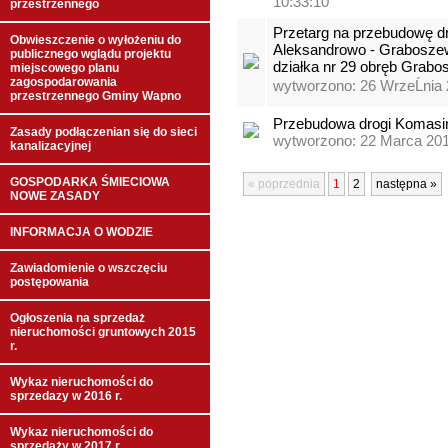
10:33:10
przestrzennego
Przetarg na przebudowę dr
Obwieszczenie o wyłożeniu do
Aleksandrowo - Graboszewo
publicznego wglądu projektu
działka nr 29 obręb Grab
miejscowego planu
zagospodarowania
wytworzono: 26 WrzeĹnia 
przestrzennego Gminy Wapno
Przebudowa drogi Komasin
Zasady podłączenian się do sieci
wytworzono: 22 Marca 201
kanalizacyjnej
GOSPODARKA ŚMIECIOWA
« poprzednia
1
2
następna »
NOWE ZASADY
INFORMACJA O WODZIE
Zawiadomienie o wszczęciu
postępowania
Ogłoszenia na sprzedaż
nieruchomości gruntowych 2015
r.
Wykaz nieruchomości do
sprzedazy w 2016 r.
Wykaz nieruchomości do
sprzedaży w 2017 r.