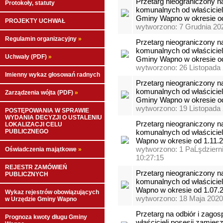
Przetarg nieograniczony n
Protokoły, statuty
komunalnych od właściciel
Gminy Wapno w okresie od 
PROJEKTY UCHWAŁ
wytworzono: 7 Grudnia 20
Regulamin organizacyjny
»
Przetarg nieograniczony n
komunalnych od właściciel
Uchwały (PDF)
»
Gminy Wapno w okresie od 
wytworzono: 26 Listopada 
Imienny wykaz głosowań radnych
Przetarg nieograniczony n
komunalnych od właściciel
Zarządzenia wójta (PDF)
»
Gminy Wapno w okresie od 
wytworzono: 19 Listopada 
POSTĘPOWANIA W SPRAWIE
WYDANIA DECYZJI O USTALENIU
Przetarg nieograniczony n
LOKALIZACJI CELU
PUBLICZNEGO
komunalnych od właściciel
Wapno w okresie od 1.11.20
wytworzono: 1 PaĹşdziern
Oświadczenia majątkowe
»
10:27:15
REJESTR ZAMÓWIEŃ
Przetarg nieograniczony n
PUBLICZNYCH
komunalnych od właściciel
Wapno w okresie od 1.07.20
Wykaz rejestrów obowiązujących
wytworzono: 18 Maja 2020
w Urzędzie Gminy Wapno
Przetarg na odbiór i zag
Prognoza kwoty długu Gminy
właścicieli posesji zamie