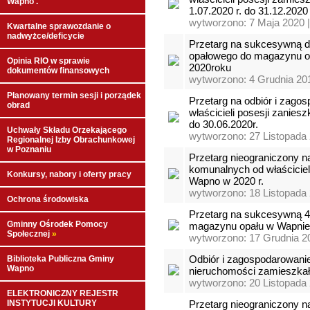
Wapno .
1.07.2020 r. do 31.12.2020 
wytworzono: 7 Maja 2020 
Kwartalne sprawozdanie o
nadwyżce/deficycie
Przetarg na sukcesywną do
opałowego do magazynu op
Opinia RIO w sprawie
2020roku
dokumentów finansowych
wytworzono: 4 Grudnia 20
Planowany termin sesji i porządek
Przetarg na odbiór i zag
obrad
właścicieli posesji zanie
do 30.06.2020r.
Uchwały Składu Orzekającego
wytworzono: 27 Listopada 
Regionalnej Izby Obrachunkowej
w Poznaniu
Przetarg nieograniczony n
komunalnych od właściciel
Konkursy, nabory i oferty pracy
Wapno w 2020 r.
wytworzono: 18 Listopada 
Ochrona środowiska
Przetarg na sukcesywną 48
Gminny Ośrodek Pomocy
magazynu opału w Wapnie p
Społecznej
»
wytworzono: 17 Grudnia 2
Odbiór i zagospodarowani
Biblioteka Publiczna Gminy
Wapno
nieruchomości zamieszkał
wytworzono: 20 Listopada 
ELEKTRONICZNY REJESTR
INSTYTUCJI KULTURY
Przetarg nieograniczony n